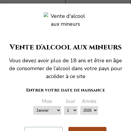
DOMAINE DE BARONARQUES
DOMAINE BEGUDE
Domaine De
Domaine Begude
Baronarques "Grand Vin
Arcturus
Blanc"
37,50 €
42,00 €
Vente d'alcool aux mineurs
…
Vous devez avoir plus de 18 ans et être en âge
1
3
4
5
Affichage 37-48 de 54
de consommer de l’alcool dans votre pays pour
produit(s)
accéder à ce site
Entrer votre date de naissance
Informations
Adresse
Mois
Jour
Année
Maison des vins de
11a All. des
Limoux
Marroniers