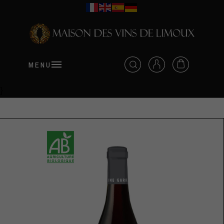
MENU
}