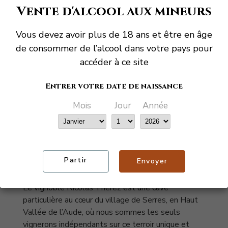
Garde
Vente d'alcool aux mineurs
A boire dans les 2 ou 3 ans.
Vous devez avoir plus de 18 ans et être en âge
de consommer de l’alcool dans votre pays pour
accéder à ce site
Entrer votre date de naissance
Mois
Jour
Année
PRÉSENTATION DU
DOMAINE
Partir
Envoyer
Le vignoble Nicolas Therez est une cave
particulière au cœur du village de Serres, en Haut
Vallée de l’Aude, où nous sommes les seuls
vignerons indépendants sur ce terroir unique et