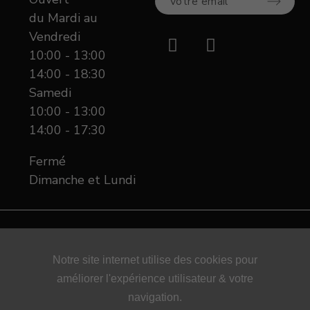
du Mardi au
Vendredi
10:00 - 13:00
14:00 - 18:30
Samedi
10:00 - 13:00
14:00 - 17:30
Fermé
Dimanche et Lundi
Notre site internet utilise des cookies pour
L'ABUS D'ALCOOL EST DANGEREUX POUR LA
améliorer l'expérience utilisateur & votre
SANTÉ - A CONSOMMER AVEC MODÉRATION
navigation.