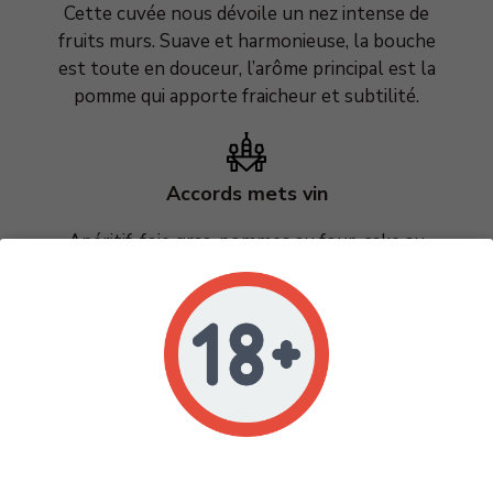
Cette cuvée nous dévoile un nez intense de
fruits murs. Suave et harmonieuse, la bouche
est toute en douceur, l’arôme principal est la
pomme qui apporte fraicheur et subtilité.
Accords mets vin
Apéritif, foie gras, pommes au four, cake au
citron, crème brûlée et tarte tatin.
Température
Se déguste entre 6°C et 8°C environ.