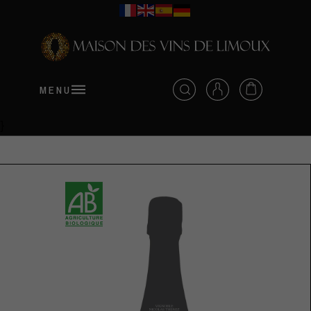
MENU
}