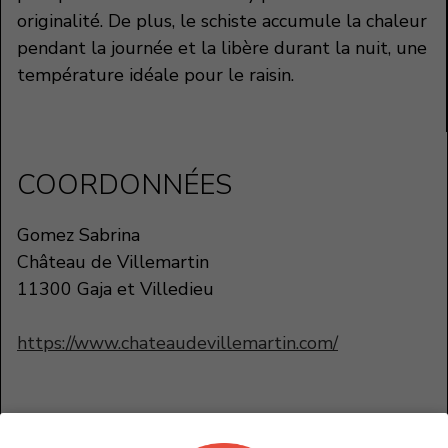
originalité. De plus, le schiste accumule la chaleur
pendant la journée et la libère durant la nuit, une
température idéale pour le raisin.
COORDONNÉES
Gomez Sabrina
Château de Villemartin
11300 Gaja et Villedieu
https://www.chateaudevillemartin.com/
sabrina@domainesbgwine.com