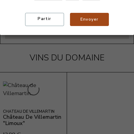
Partir
Envoyer
VINS DU DOMAINE
CHÂTEAU DE VILLEMARTIN
Château De Villemartin
"Limoux"