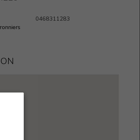
0468311283
ronniers
ION