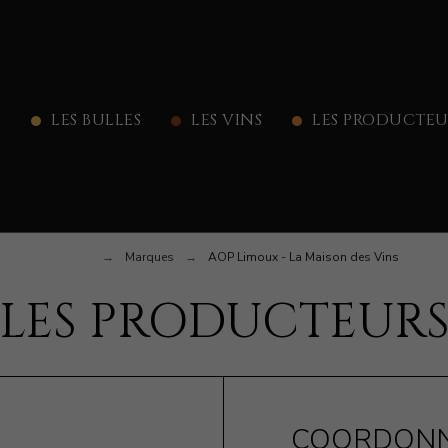
LES BULLES
LES VINS
LES PRODUCTEU
Accueil
Marques
AOP Limoux - La Maison des Vins
LES PRODUCTEUR
COORDONN