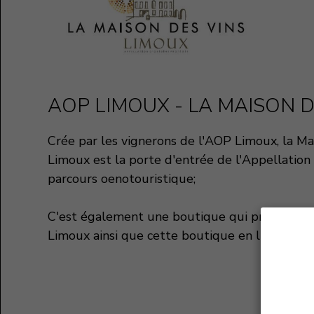
AOP LIMOUX - LA MAISON D
Crée par les vignerons de l'AOP Limoux, la Ma
Limoux est la porte d'entrée de l'Appellation
parcours oenotouristique;
C'est également une boutique qui propose un
Limoux ainsi que cette boutique en ligne