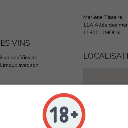
Marlène Tisseire
11A Allée des mar
11300 LIMOUX
ES VINS
LOCALISAT
ison des Vins de
 Limoux avec son
e sélection d'AOP